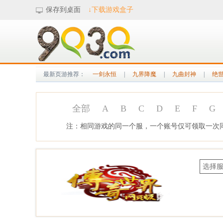
保存到桌面
↓下载游戏盒子
最新页游推荐：
一剑永恒
|
九界降魔
|
九曲封神
|
绝世
全部
A
B
C
D
E
F
G
注：相同游戏的同一个服，一个账号仅可领取一次