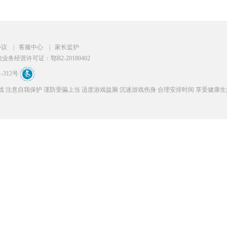
协议
|
客服中心
|
家长监护
务经营许可证：鄂B2-20180402
-312号
 注意自我保护 谨防受骗上当 适度游戏益脑 沉迷游戏伤身 合理安排时间 享受健康生