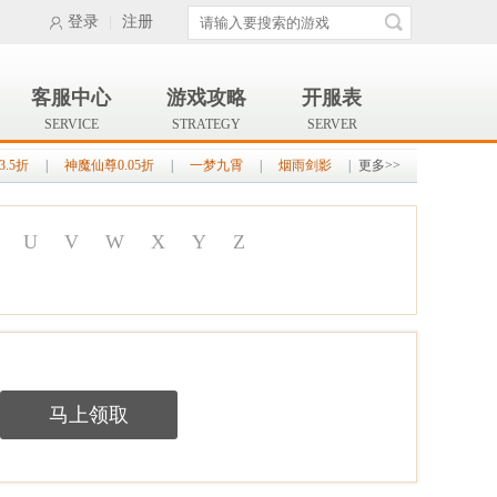
登录
|
注册
客服中心
游戏攻略
开服表
SERVICE
STRATEGY
SERVER
.5折
|
神魔仙尊0.05折
|
一梦九霄
|
烟雨剑影
|
更多>>
U
V
W
X
Y
Z
马上领取