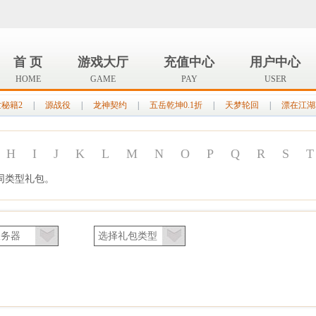
首 页
游戏大厅
充值中心
用户中心
HOME
GAME
PAY
USER
秘籍2
|
源战役
|
龙神契约
|
五岳乾坤0.1折
|
天梦轮回
|
漂在江湖3
H
I
J
K
L
M
N
O
P
Q
R
S
T
同类型礼包。