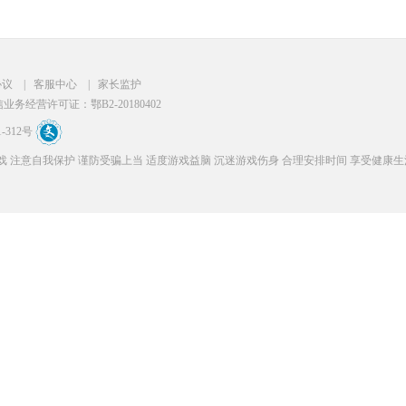
协议
|
客服中心
|
家长监护
务经营许可证：鄂B2-20180402
-312号
 注意自我保护 谨防受骗上当 适度游戏益脑 沉迷游戏伤身 合理安排时间 享受健康生