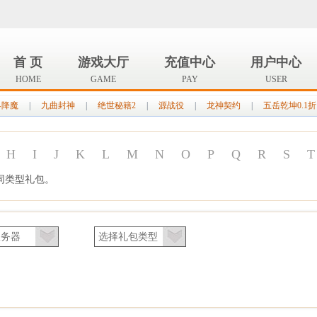
首 页
游戏大厅
充值中心
用户中心
HOME
GAME
PAY
USER
界降魔
|
九曲封神
|
绝世秘籍2
|
源战役
|
龙神契约
|
五岳乾坤0.1折
H
I
J
K
L
M
N
O
P
Q
R
S
T
同类型礼包。