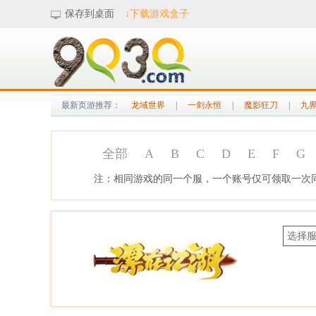
保存到桌面
↓下载游戏盒子
最新页游推荐：
龙域世界
|
一剑永恒
|
魔影狂刀
|
九
全部
A
B
C
D
E
F
G
注：相同游戏的同一个服，一个账号仅可领取一次