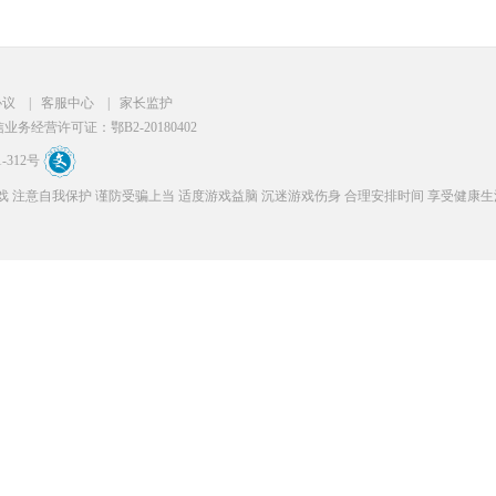
协议
|
客服中心
|
家长监护
务经营许可证：鄂B2-20180402
-312号
 注意自我保护 谨防受骗上当 适度游戏益脑 沉迷游戏伤身 合理安排时间 享受健康生