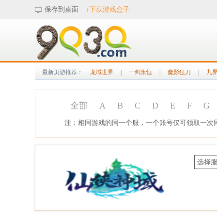
保存到桌面
↓下载游戏盒子
最新页游推荐：
龙域世界
|
一剑永恒
|
魔影狂刀
|
九
全部
A
B
C
D
E
F
G
注：相同游戏的同一个服，一个账号仅可领取一次