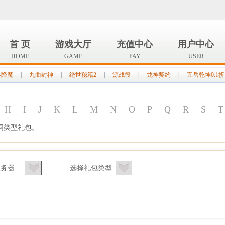
首 页
游戏大厅
充值中心
用户中心
HOME
GAME
PAY
USER
界降魔
|
九曲封神
|
绝世秘籍2
|
源战役
|
龙神契约
|
五岳乾坤0.1折
H
I
J
K
L
M
N
O
P
Q
R
S
T
同类型礼包。