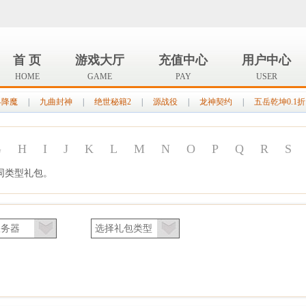
首 页
游戏大厅
充值中心
用户中心
HOME
GAME
PAY
USER
界降魔
|
九曲封神
|
绝世秘籍2
|
源战役
|
龙神契约
|
五岳乾坤0.1折
G
H
I
J
K
L
M
N
O
P
Q
R
S
同类型礼包。