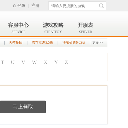
登录
|
注册
客服中心
游戏攻略
开服表
SERVICE
STRATEGY
SERVER
|
天梦轮回
|
漂在江湖3.5折
|
神魔仙尊0.05折
|
更多>>
T
U
V
W
X
Y
Z
马上领取